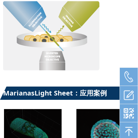
MarianasLight Sheet：应用案例