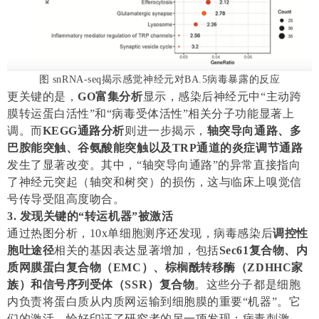
图 snRNA-seq揭示感觉神经元对BA.5病毒暴露的反应
更关键的是，
GO富集分析
显示，感染后神经元中“主动跨
膜转运蛋白活性”和“病毒受体活性”相关分子功能显著上
调。而
KEGG通路分析
则进一步揭示，
轴突导向通路、多
巴胺能突触、谷氨酸能突触以及TRP通道的炎症调节通路
发生了显著改变。其中，“轴突导向通路”的异常直接指向
了神经元突起（轴突和树突）的损伤，这与临床上嗅觉信
号传导受阻高度吻合。
3. 发现关键的“转运机器”被激活
通过热图分析，10x单细胞测序还发现，病毒感染后
调控性
胞吐途径
相关的基因表达显著增加，包括
Sec61复合物、内
质网膜蛋白复合物（EMC）、棕榈酰转移酶（ZDHHC家
族）和信号序列受体（SSR）复合物
。这些分子都是细胞
内负责将蛋白质从内质网运输到细胞膜的重要“机器”。它
们的激活，恰好印证了研究者的另一项发现：病毒刺激