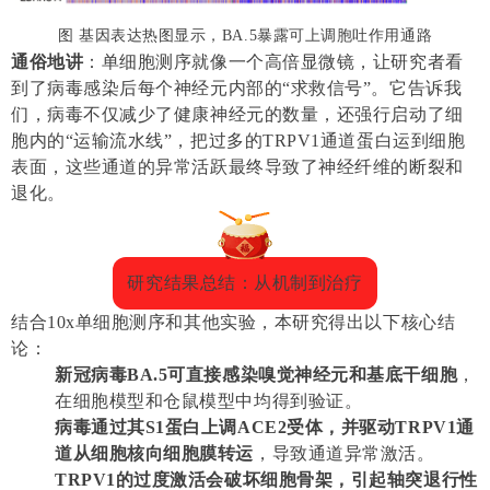
图 基因表达热图显示，
BA.5
暴露可上调胞吐作用通路
通俗地讲
：单细胞测序就像一个高倍显微镜，让研究者看
到了病毒感染后每个神经元内部的“求救信号”。它告诉我
们，病毒不仅减少了健康神经元的数量，还强行启动了细
胞内的“运输流水线”，把过多的TRPV1通道蛋白运到细胞
表面，这些通道的异常活跃最终导致了神经纤维的断裂和
退化。
研究结果总结：从机制到治疗
结合10x单细胞测序和其他实验，本研究得出以下核心结
论：
新冠病毒BA.5可直接感染嗅觉神经元和基底干细胞
，
在细胞模型和仓鼠模型中均得到验证。
病毒通过其S1蛋白上调ACE2受体，并驱动TRPV1通
道从细胞核向细胞膜转运
，导致通道异常激活。
TRPV1的过度激活会破坏细胞骨架，引起轴突退行性