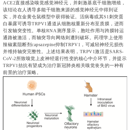
ACE2
直接感染嗅觉感觉神经元，并刺激基底干细胞增殖，
该结论在人诱导多能干细胞来源的感觉神经元中得到证
实，并在金黄仓鼠模型中获得验证。活病毒或其
S1
刺突蛋
白暴露可诱导
TRPV1
通道从细胞核重新分布至质膜，进而
引发轴突变性。单核
RNA
测序显示，胞吐作用与跨膜转运
通路被激活，而轴突导向网络则遭到破坏。药理学上使用
辣椒素阻断剂
capsazepine
抑制
TRPV1
，可减轻神经元损伤
并维持轴突完整性。上述结果表明，
TRPV1
激活是
SARS-
CoV-2
所致嗅觉上皮神经退行性变的核心中介环节，并提示
TRPV1
拮抗有望成为治疗新冠肺炎相关嗅觉丧失的一种有
前景的治疗策略。