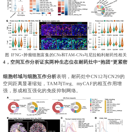
图 IFNG+肿瘤细胞富集的CNs和TAM-CNs与尼拉帕利耐药性相关
4，空间互作分析证实两种生态位在耐药灶中“抱团”更紧密
细胞邻域与细胞互作分析
表明，耐药灶中CN12与CN29的
空间距离显著缩短，TAM与Treg、myCAF的相互作用增
强，形成相互强化的免疫抑制网络。