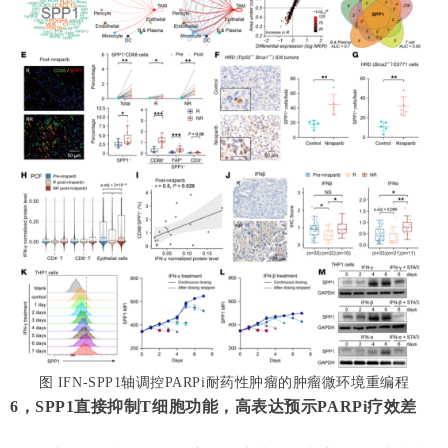
图 IFN-SPP1轴调控PARPi耐药性肿瘤的肿瘤微环境重编程
6，SPP1直接抑制T细胞功能，高表达预示PARPi疗效差