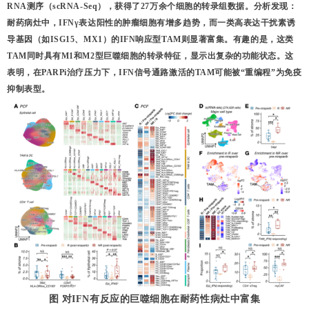
RNA测序（scRNA-Seq）
，获得了27万余个细胞的转录组数据。分析发现：
耐药病灶中，
IFNγ表达阳性的肿瘤细胞
有增多趋势，而一类高表达干扰素诱
导基因（如ISG15、MX1）的
IFN响应型TAM
则显著富集。有趣的是，这类
TAM同时具有M1和M2型巨噬细胞的转录特征，显示出复杂的功能状态。这
表明，在PARPi治疗压力下，IFN信号通路激活的TAM可能被“重编程”为免疫
抑制表型。
图 对IFN有反应的巨噬细胞在耐药性病灶中富集