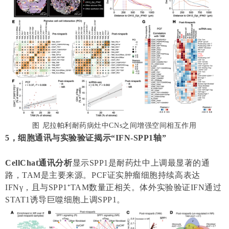
图 尼拉帕利耐药病灶中
CNs
之间增强空间相互作用
5，细胞通讯与实验验证揭示“IFN-SPP1轴”
CellChat通讯分析
显示SPP1是耐药灶中上调最显著的通
路，TAM是主要来源。PCF证实肿瘤细胞持续高表达
IFNγ，且与SPP1⁺TAM数量正相关。体外实验验证IFN通过
STAT1诱导巨噬细胞上调SPP1。