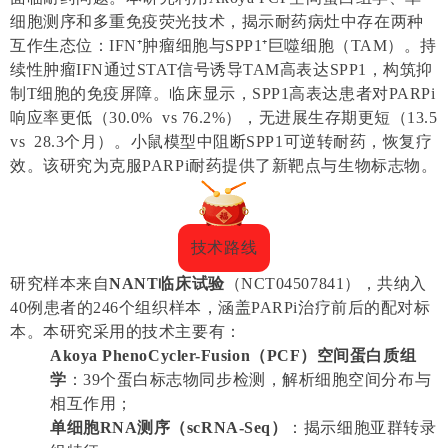
细胞测序和多重免疫荧光技术，揭示耐药病灶中存在两种
互作生态位：IFN⁺肿瘤细胞与SPP1⁺巨噬细胞（TAM）。持
续性肿瘤IFN通过STAT信号诱导TAM高表达SPP1，构筑抑
制T细胞的免疫屏障。临床显示，SPP1高表达患者对PARPi
响应率更低（30.0% vs 76.2%），无进展生存期更短（13.5
vs 28.3个月）。小鼠模型中阻断SPP1可逆转耐药，恢复疗
效。该研究为克服PARPi耐药提供了新靶点与生物标志物。
技术路线
研究样本来自
NANT临床试验
（NCT04507841），共纳入
40例患者的246个组织样本，涵盖PARPi治疗前后的配对标
本。本研究采用的技术主要有：
Akoya
PhenoCycler-Fusion（PCF）
空间蛋白质组
学
：39个蛋白标志物同步检测，解析细胞空间分布与
相互作用；
单细胞RNA测序（scRNA-Seq）
：揭示细胞亚群转录